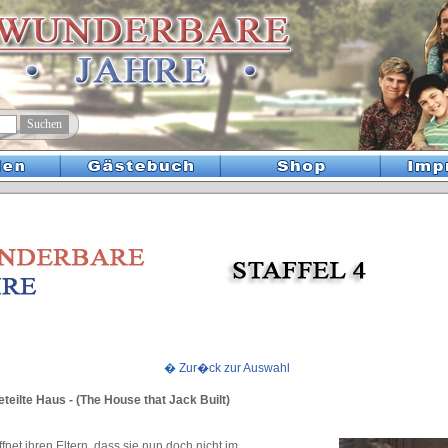
�
Zur�ck zur Auswahl
eteilte Haus - (The House that Jack Built)
fnet ihren Eltern, dass sie nun doch nicht im