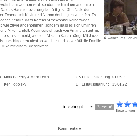
wohnheim wohnen wird, sondern sich mit jemandem ein
. Da das Haus renovierungsbedürftig ist, fährt Jack, der
r-Experte, mit Kevin und Norma dorthin, um zu helfen. Es
ch jedoch heraus, dass Karens Mitbewohner keineswegs
ist, wie zuvor angenommen, sondern dass es sich um ihren
und Mike handelt. Kevin versteht sich von Anfang an gut mit
ders, als er merkt, wie sehr Mike an Karen hängt. Mit Jacks
� Warner Bros. Televis
s ist es hingegen nicht so weit her, und so verläßt die Familie
 Mike mit einem Riesenkrach.
:
Mark B. Perry & Mark Levin
US Erstausstrahlung
01.05.91
Ken Topolsky
DT Erstausstrahlung
25.01.92
Bewertungen
Kommentare