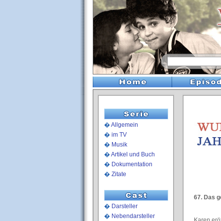
�
Allgemein
�
im TV
�
Musik
�
Artikel und Buch
�
Dokumentation
�
Zitate
67. Das g
�
Darsteller
�
Nebendarsteller
Karen eröf