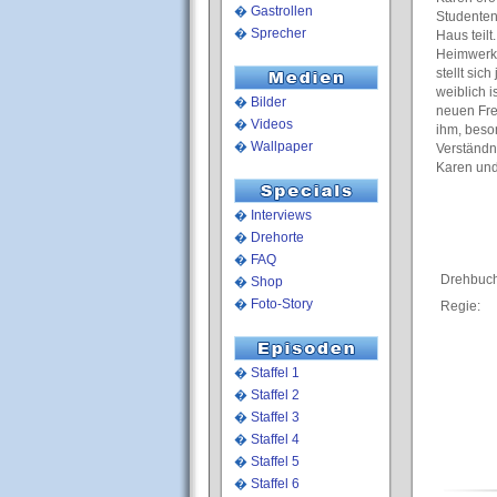
�
Gastrollen
Studenten
�
Sprecher
Haus teilt
Heimwerke
stellt si
weiblich 
�
Bilder
neuen Fre
�
Videos
ihm, beson
�
Wallpaper
Verständni
Karen und
�
Interviews
�
Drehorte
�
FAQ
Drehbuch
�
Shop
�
Foto-Story
Regie:
�
Staffel 1
�
Staffel 2
�
Staffel 3
�
Staffel 4
�
Staffel 5
�
Staffel 6