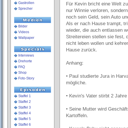
�
Gastrollen
Für Kevin bricht eine Welt z
�
Sprecher
nur Winnie verloren, sonder
noch sein Geld, sein Auto u
Als er nach Hause trampt, tri
�
Bilder
wieder, die auch entlassen w
�
Videos
Streitereien stellen sie fest
�
Wallpaper
nicht leben wollen und kehr
Hause zurück.
�
Interviews
�
Drehorte
Anhang:
�
FAQ
�
Shop
• Paul studierte Jura in Harv
�
Foto-Story
mögliche.
• Kevin's Vater stirbt 2 Jahre
�
Staffel 1
�
Staffel 2
�
Staffel 3
• Seine Mutter wird Geschäft
�
Staffel 4
Kartoffeln.
�
Staffel 5
�
Staffel 6