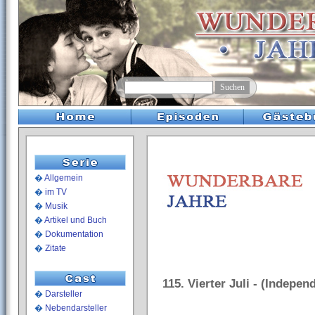
�
Allgemein
�
im TV
�
Musik
�
Artikel und Buch
�
Dokumentation
�
Zitate
115. Vierter Juli - (Indepe
�
Darsteller
�
Nebendarsteller