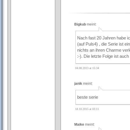
Bigkub
meint:
Nach fast 20 Jahren habe i
(auf Puls4) , die Serie ist ei
nichts an ihren Charme verlo
:-). Die letzte Folge ist au
04.08.2013 at 15:34
janik
meint:
beste serie
18.10.2015 at 03:11
Maike
meint: