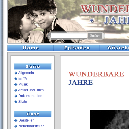
�
Allgemein
�
im TV
�
Musik
�
Artikel und Buch
�
Dokumentation
�
Zitate
�
Darsteller
�
Nebendarsteller