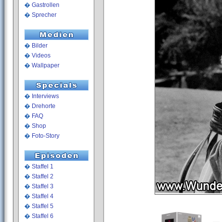
�
Gastrollen
�
Sprecher
�
Bilder
�
Videos
�
Wallpaper
�
Interviews
�
Drehorte
�
FAQ
�
Shop
�
Foto-Story
�
Staffel 1
�
Staffel 2
�
Staffel 3
�
Staffel 4
�
Staffel 5
�
Staffel 6