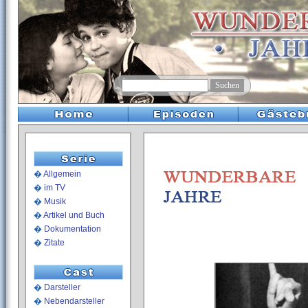
�
Allgemein
�
im TV
�
Musik
�
Artikel und Buch
�
Dokumentation
�
Zitate
�
Darsteller
�
Nebendarsteller