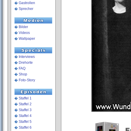
�
Gastrollen
�
Sprecher
�
Bilder
�
Videos
�
Wallpaper
�
Interviews
�
Drehorte
�
FAQ
�
Shop
�
Foto-Story
�
Staffel 1
�
Staffel 2
�
Staffel 3
�
Staffel 4
�
Staffel 5
�
Staffel 6