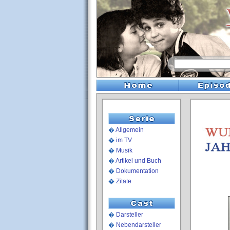
�
Allgemein
�
im TV
�
Musik
�
Artikel und Buch
�
Dokumentation
�
Zitate
�
Darsteller
�
Nebendarsteller