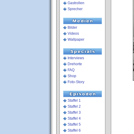
�
Gastrollen
�
Sprecher
�
Bilder
�
Videos
�
Wallpaper
�
Interviews
�
Drehorte
�
FAQ
�
Shop
�
Foto-Story
�
Staffel 1
�
Staffel 2
�
Staffel 3
�
Staffel 4
�
Staffel 5
�
Staffel 6