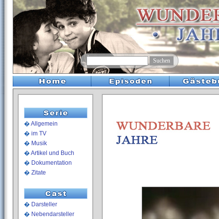
�
Allgemein
�
im TV
�
Musik
�
Artikel und Buch
�
Dokumentation
�
Zitate
�
Darsteller
�
Nebendarsteller