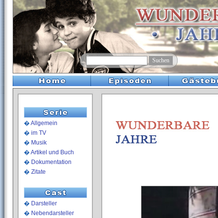
�
Allgemein
�
im TV
�
Musik
�
Artikel und Buch
�
Dokumentation
�
Zitate
�
Darsteller
�
Nebendarsteller