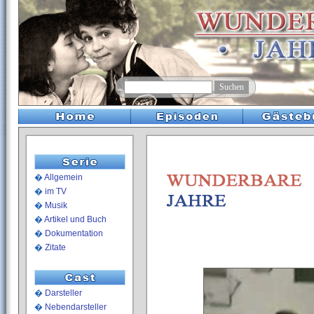
�
Allgemein
�
im TV
�
Musik
�
Artikel und Buch
�
Dokumentation
�
Zitate
�
Darsteller
�
Nebendarsteller