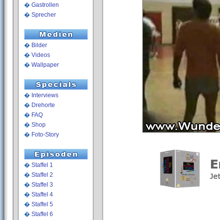
�
Gastrollen
�
Sprecher
�
Bilder
�
Videos
�
Wallpaper
�
Interviews
�
Drehorte
�
FAQ
�
Shop
�
Foto-Story
�
Staffel 1
�
Staffel 2
�
Staffel 3
�
Staffel 4
�
Staffel 5
�
Staffel 6