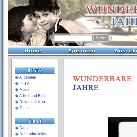
�
Allgemein
�
im TV
�
Musik
�
Artikel und Buch
�
Dokumentation
�
Zitate
�
Darsteller
�
Nebendarsteller