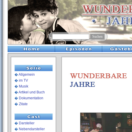
�
Allgemein
�
im TV
�
Musik
�
Artikel und Buch
�
Dokumentation
�
Zitate
�
Darsteller
�
Nebendarsteller