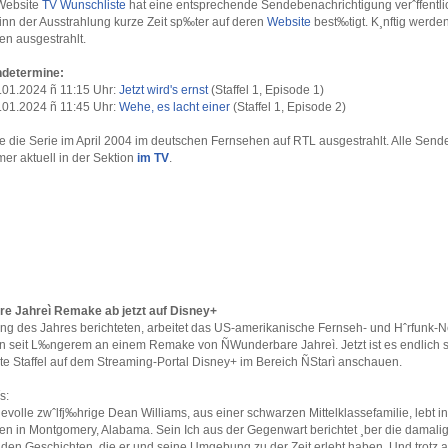
 Website
TV Wunschliste
hat eine entsprechende Sendebenachrichtigung verˆffentli
inn der Ausstrahlung kurze Zeit sp‰ter auf deren
Website
best‰tigt. K¸nftig werde
en ausgestrahlt.
ndetermine:
.01.2024 ñ 11:15 Uhr:
Jetzt wird's ernst
(Staffel 1, Episode 1)
.01.2024 ñ 11:45 Uhr:
Wehe, es lacht einer
(Staffel 1, Episode 2)
de die Serie im April 2004 im deutschen Fernsehen auf RTL ausgestrahlt. Alle Send
mmer aktuell in der Sektion
im TV
.
e Jahreì Remake ab jetzt auf Disney+
ang des Jahres berichteten, arbeitet das US-amerikanische Fernseh- und Hˆrfunk-
 seit L‰ngerem an einem Remake von ÑWunderbare Jahreì. Jetzt ist es endlich s
ste Staffel auf dem Streaming-Portal Disney+ im Bereich ÑStarì anschauen.
s:
evolle zwˆlfj‰hrige Dean Williams, aus einer schwarzen Mittelklassefamilie, lebt 
en in Montgomery, Alabama. Sein Ich aus der Gegenwart berichtet ¸ber die damalig
den Geschichten, die er und seine Umgebung zu der Zeit erlebt haben. Und trotz al