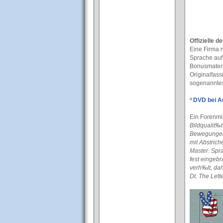
Offizielle 
Eine Firma 
Sprache auf 
Bonusmateri
Originalfass
sogenanntes 
ª
DVD bei A
Ein Forenmi
Bildqualit‰t
Bewegungen 
mit Abstrich
Master. Spra
fest eingeb
verh‰lt, da
Dt. The Lett