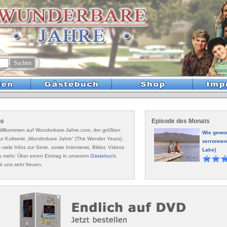
ns
Episode des Monats
 Willkommen auf Wunderbare-Jahre.com, der größten
Wie gewo
ur Kultserie „Wunderbare Jahre“ (The Wonder Years).
zerronnen
s viele Infos zur Serie, sowie Interviews, Bilder, Videos
Lake)
s mehr. Über einen Eintrag in unserem
Gästebuch
,
r uns sehr freuen.