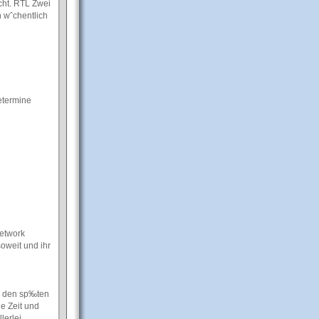
cht. RTL Zwei
n wˆchentlich
etermine
Network
oweit und ihr
in den sp‰ten
e Zeit und
lerlei