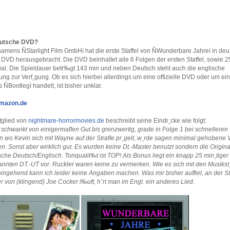
deutsche DVD?
namens ÑStarlight Film GmbHì hat die erste Staffel von ÑWunderbare Jahreì in deu
DVD herausgebracht. Die DVD beinhaltet alle 6 Folgen der ersten Staffel, sowie 2
al. Die Spieldauer betr‰gt 143 min und neben Deutsch steht auch die englische
ung zur Verf¸gung. Ob es sich hierbei allerdings um eine offizielle DVD oder um ein
ÑBootlegì handelt, ist bisher unklar.
mazon.de
tglied von
nightmare-horrormovies.de
beschreibt seine Eindr¸cke wie folgt:
 schwankt von einigermaﬂen Gut bis grenzwertig, grade in Folge 1 bei schnelleren
wo Kevin sich mit Wayne auf der Straﬂe pr¸gelt, w¸rde sagen minimal gehobene
en. Sonst aber wirklich gut. Es wurden keine Dt.-Master benutzt sondern die Origina
che Deutsch/Englisch. Tonqualit‰t ist TOP! Als Bonus liegt ein knapp 25 min¸tiger 
rannten DT.-UT vor. Ruckler waren keine zu vermerken. Wie es sich mit den Musiks
hingehend kann ich leider keine Angaben machen. Was mir bisher auffiel, an der St
er von (klingend) Joe Cocker l‰uft, hˆrt man im Engl. ein anderes Lied.