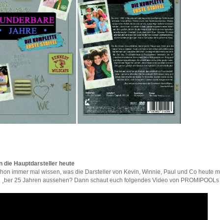
die Hauptdarsteller heute
 schon immer mal wissen, was die Darsteller von Kevin, Winnie, Paul und Co heute
h ¸ber 25 Jahren aussehen? Dann schaut euch folgendes Video von PROMIPOOLs