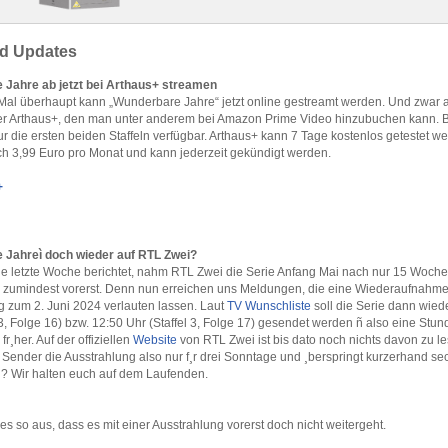
d Updates
Jahre ab jetzt bei Arthaus+ streamen
Mal überhaupt kann „Wunderbare Jahre“ jetzt online gestreamt werden. Und zwar 
r Arthaus+, den man unter anderem bei Amazon Prime Video hinzubuchen kann. B
ur die ersten beiden Staffeln verfügbar. Arthaus+ kann 7 Tage kostenlos getestet w
ch 3,99 Euro pro Monat und kann jederzeit gekündigt werden.
+
 Jahreì doch wieder auf RTL Zwei?
 letzte Woche berichtet, nahm RTL Zwei die Serie Anfang Mai nach nur 15 Woch
zumindest vorerst. Denn nun erreichen uns Meldungen, die eine Wiederaufnahme
g zum 2. Juni 2024 verlauten lassen. Laut
TV Wunschliste
soll die Serie dann wied
 3, Folge 16) bzw. 12:50 Uhr (Staffel 3, Folge 17) gesendet werden ñ also eine Stu
fr¸her. Auf der offiziellen
Website
von RTL Zwei ist bis dato noch nichts davon zu le
 Sender die Ausstrahlung also nur f¸r drei Sonntage und ¸berspringt kurzerhand s
el? Wir halten euch auf dem Laufenden.
 es so aus, dass es mit einer Ausstrahlung vorerst doch nicht weitergeht.