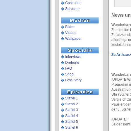
�
Gastrollen
�
Sprecher
News un
Wunderbare 
�
Bilder
Zum ersten 
�
Videos
Zusatzsende
�
Wallpaper
allerdings n
kostet dana
Zu Arthaus
�
Interviews
�
Drehorte
�
FAQ
�
Shop
Wunderbare
[UPDATE]Wie
�
Foto-Story
Programm ñ 
Ausstrahlun
Uhr (Staffel
�
Staffel 1
Vergleich zu 
�
Staffel 2
Pausiert der
der 3. Staff
�
Staffel 3
�
Staffel 4
[UPDATE]
�
Staffel 5
Leider sieht
�
Staffel 6