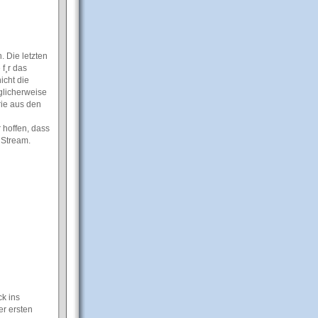
 Die letzten
f¸r das
icht die
ˆglicherweise
rie aus den
 hoffen, dass
 Stream.
k ins
er ersten