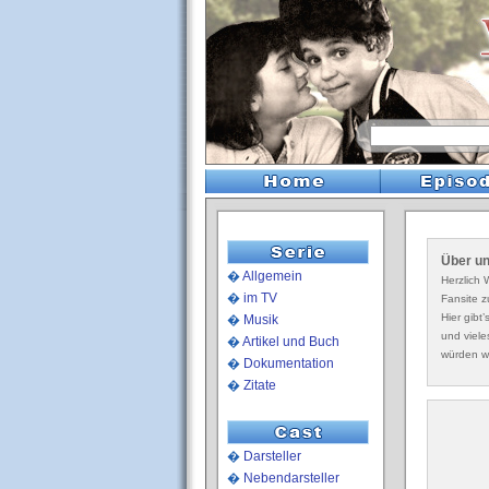
Über u
�
Allgemein
Herzlich
�
im TV
Fansite z
Hier gibt’
�
Musik
und viele
�
Artikel und Buch
würden wi
�
Dokumentation
�
Zitate
�
Darsteller
�
Nebendarsteller