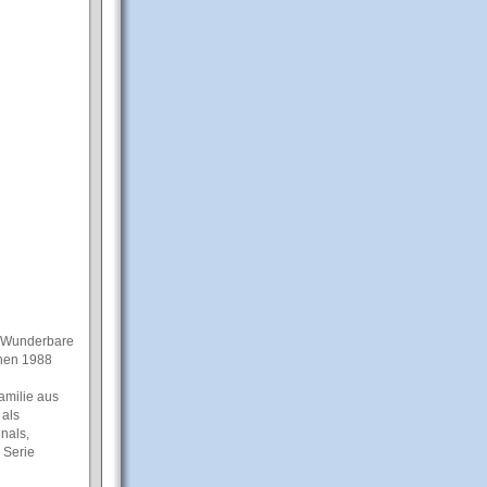
ÑWunderbare
chen 1988
amilie aus
 als
nals,
 Serie