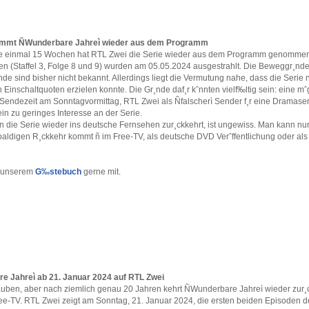
immt ÑWunderbare Jahreì wieder aus dem Programm
 einmal 15 Wochen hat RTL Zwei die Serie wieder aus dem Programm genommen.
en (Staffel 3, Folge 8 und 9) wurden am 05.05.2024 ausgestrahlt. Die Beweggr¸nde 
nde sind bisher nicht bekannt. Allerdings liegt die Vermutung nahe, dass die Serie n
Einschaltquoten erzielen konnte. Die Gr¸nde daf¸r kˆnnten vielf‰ltig sein: eine m
e Sendezeit am Sonntagvormittag, RTL Zwei als Ñfalscherì Sender f¸r eine Dramase
in zu geringes Interesse an der Serie.
 die Serie wieder ins deutsche Fernsehen zur¸ckkehrt, ist ungewiss. Man kann nur
baldigen R¸ckkehr kommt ñ im Free-TV, als deutsche DVD Verˆffentlichung oder als
in unserem
G‰stebuch
gerne mit.
e Jahreì ab 21. Januar 2024 auf RTL Zwei
uben, aber nach ziemlich genau 20 Jahren kehrt ÑWunderbare Jahreì wieder zur¸c
ee-TV. RTL Zwei zeigt am Sonntag, 21. Januar 2024, die ersten beiden Episoden d