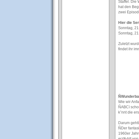
Staffel. Die
hat den Beg
zwei Episod
Hier die Se
Sonntag, 21
Sonntag, 21
Zuletzt wur
findet ihr i
ÑWunderbar
Wie wir Anf
ÑABCì schon
kˆnnt die er
Darum gehtí
ÑDer fantasi
1960er Jahr
erz‰hlt von 