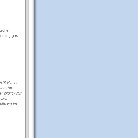
tscher
5-min¸tiges
 VHS Klasse
len Pal-
R¸ckblick mit
t¸cken
elle wo im