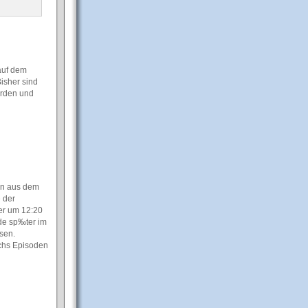
auf dem
isher sind
erden und
en aus dem
 der
er um 12:20
nde sp‰ter im
sen.
echs Episoden