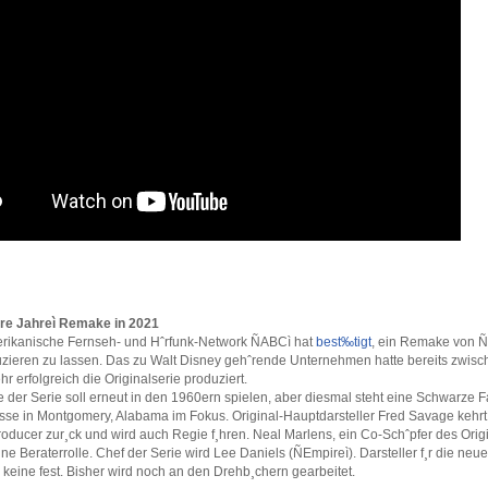
e Jahreì Remake in 2021
ikanische Fernseh- und Hˆrfunk-Network ÑABCì hat
best‰tigt
, ein Remake von 
uzieren zu lassen. Das zu Walt Disney gehˆrende Unternehmen hatte bereits zwis
r erfolgreich die Originalserie produziert.
der Serie soll erneut in den 1960ern spielen, aber diesmal steht eine Schwarze F
asse in Montgomery, Alabama im Fokus. Original-Hauptdarsteller Fred Savage kehrt
oducer zur¸ck und wird auch Regie f¸hren. Neal Marlens, ein Co-Schˆpfer des Origi
ne Beraterrolle. Chef der Serie wird Lee Daniels (ÑEmpireì). Darsteller f¸r die neue
keine fest. Bisher wird noch an den Drehb¸chern gearbeitet.