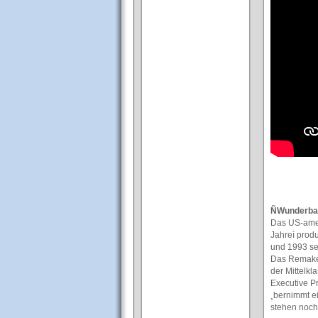
ÑWunderbar
Das US-amer
Jahreì prod
und 1993 seh
Das Remake 
der Mittelkl
Executive Pr
¸bernimmt ei
stehen noch 