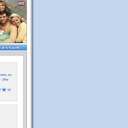
nnen, so
 - (The